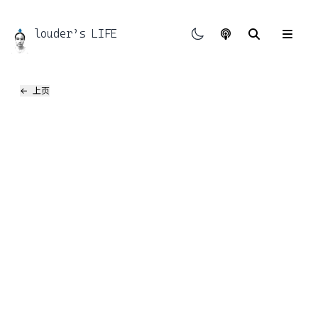
louder’s LIFE
友链
←
上页
时间线
文章分类
ABOUT
浪费与务实
野生接口
不完全叙事